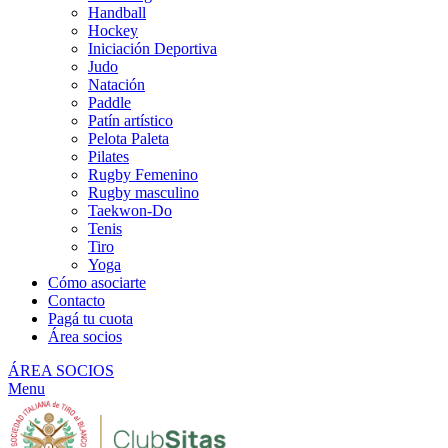
Handball
Hockey
Iniciación Deportiva
Judo
Natación
Paddle
Patín artístico
Pelota Paleta
Pilates
Rugby Femenino
Rugby masculino
Taekwon-Do
Tenis
Tiro
Yoga
Cómo asociarte
Contacto
Pagá tu cuota
Área socios
ÁREA SOCIOS
Menu