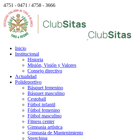
4751 - 0471 / 4758 - 3666
Inicio
Institucional
Historia
Misión, Visión y Valores
Consejo directivo
Actualidad
Polideportivo
Básquet femenino
Básquet masculino
Cestoball
Fútbol infantil
Fútbol femenino
Fútbol masculino
Fitness center
Gimnasia artística
Gimnasia de Mantenimiento
Stretching