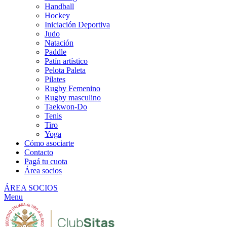
Handball
Hockey
Iniciación Deportiva
Judo
Natación
Paddle
Patín artístico
Pelota Paleta
Pilates
Rugby Femenino
Rugby masculino
Taekwon-Do
Tenis
Tiro
Yoga
Cómo asociarte
Contacto
Pagá tu cuota
Área socios
ÁREA SOCIOS
Menu