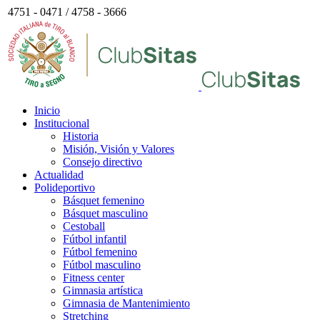
4751 - 0471 / 4758 - 3666
Inicio
Institucional
Historia
Misión, Visión y Valores
Consejo directivo
Actualidad
Polideportivo
Básquet femenino
Básquet masculino
Cestoball
Fútbol infantil
Fútbol femenino
Fútbol masculino
Fitness center
Gimnasia artística
Gimnasia de Mantenimiento
Stretching