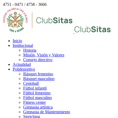
4751 - 0471 / 4758 - 3666
Inicio
Institucional
Historia
Misión, Visión y Valores
Consejo directivo
Actualidad
Polideportivo
Básquet femenino
Básquet masculino
Cestoball
Fútbol infantil
Fútbol femenino
Fútbol masculino
Fitness center
Gimnasia artística
Gimnasia de Mantenimiento
Stretching