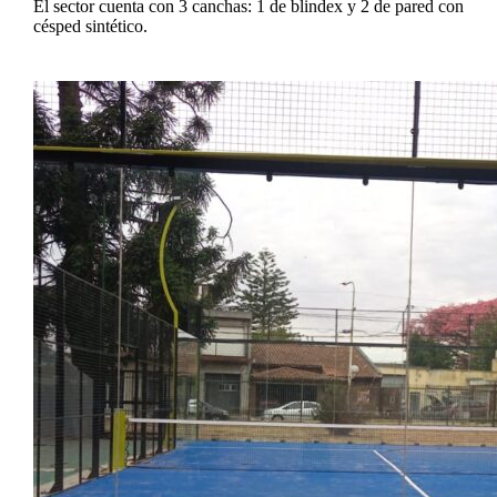
El sector cuenta con 3 canchas: 1 de blindex y 2 de pared con
césped sintético.